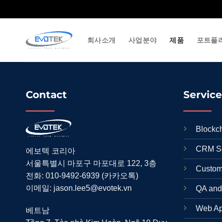
Skip
to
content
회사소개
사업분야
제품
포트폴
Contact
Service
Blockc
CRM Se
에보텍 코리아
서울특별시 마포구 마포대로 122, 3층
Custom
전화: 010-9492-6939 (카카오톡)
이메일:
jason.lee5@evotek.vn
QA and
Web Ap
베트남