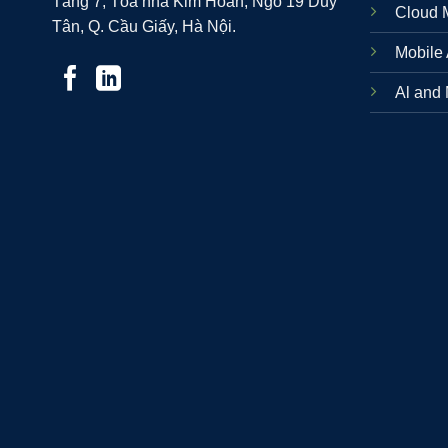
Tầng 7, Tòa nhà Kim Hoàn, Ngõ 19 Duy
Cloud M
Tân, Q. Cầu Giấy, Hà Nội.
Mobile
Al and